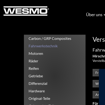
Direkt
zum
Inhalt
Hauptnavigation
Über uns
Vers
Carbon / GRP Composites
Produktkategorien
Fahrwerkstechnik
Fahrw
Motoren
Hirsch
Räder
Verstellb
Reifen
Frage
Getriebe
Differenzial
Wünsch
Hardware
Ander
Original-Teile
Für Pro