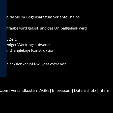
rden, da Sie im Gegensatz zum Serienteil halbe
e Schraube wird gelöst, und das Uniballgelenk wird
part Zeit.
und weniger Wartungsaufwand.
e und langlebige Konstruktion.
m-Dreieckslenker, M16x1, das extra von
.com
Versandkosten
AGBs
Impressum
Datenschutz
intern