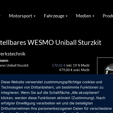
Motorsport
Fahrzeuge
Medien
Prod
tellbares WESMO Uniball Sturzkit
erkstechnik
mann
ares Uniball Sturzkit
570,01 €
inkl. 19 % MwSt
479,00 € exkl. MwSt
n zum Produkt?
Diese Website verwendet zustimmungspflichtige cookies und
Technologien von Drittanbietern, um bestimmte Funktionen zu
en Sie ein Angebot?
integrieren. Wenn Sie auf die Schaltfläche „Alle akzeptieren“
klicken, werden diese Funktionen aktiviert (Zustimmung). Nach
e Fragen?
erfolgter Einwilligung verarbeiten wir und die beteiligten
Drittunternehmen Ihre personenbezogenen Daten für verschiedene
fis: Präzise Radsturzverstellung