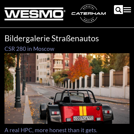
Direkt
zum
Tog
Inhalt
nav
Bildergalerie Straßenautos
CSR 280 in Moscow
A real HPC, more honest than it gets.