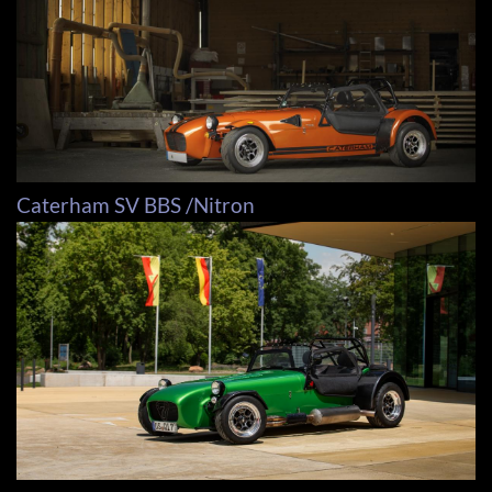
Caterham SV BBS /Nitron