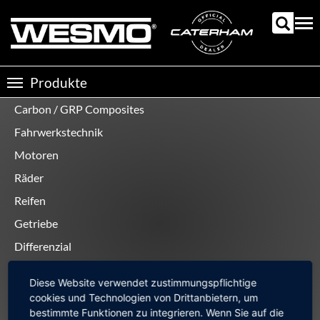
Direkt
zum
Tog
Inhalt
nav
Produkte
Toggle
navigation
Carbon / GRP Composites
Produktkategorien
Fahrwerkstechnik
Motoren
Räder
Reifen
Getriebe
Differenzial
Hardware
Diese Website verwendet zustimmungspflichtige
Original-Teile
cookies und Technologien von Drittanbietern, um
bestimmte Funktionen zu integrieren. Wenn Sie auf die
Gebrauchte Teile