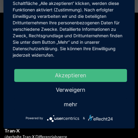
Schaltfläche „Alle akzeptieren“ klicken, werden diese
Gebrauchtwagen
Funktionen aktiviert (Zustimmung). Nach erfolgter
Einwilligung verarbeiten wir und die beteiligten
Tran-X Sperren, generalüberholt
Drittunternehmen Ihre personenbezogenen Daten für
verschiedene Zwecke. Detaillierte Informationen zu
Zweck, Rechtsgrundlage und Drittunternehmen finden
Gebrauchte Teile
Sie unter dem Button „Mehr“ und in unserer
Datenschutzerklärung. Sie können Ihre Einwilligung
jederzeit widerrufen.
Akzeptieren
Verweigern
mehr
Powered by
&
Tran-X
überholte Tran-X Differenzialsperre