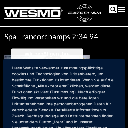
Direkt
zum
Tog
Inhalt
nav
Spa Francorchamps 2:34.94
Wir benötigen Ihre
Zustimmung, um den
Youtube-Service zu laden!
Diese Website verwendet zustimmungspflichtige
Wir verwenden einen Service eines
cookies und Technologien von Drittanbietern, um
Drittanbieters, um Videoinhalte
bestimmte Funktionen zu integrieren. Wenn Sie auf die
einzubetten. Dieser Service kann
Schaltfläche „Alle akzeptieren“ klicken, werden diese
Daten zu Ihren Aktivitäten sammeln.
Funktionen aktiviert (Zustimmung). Nach erfolgter
Bitte lesen Sie die Details durch und
Einwilligung verarbeiten wir und die beteiligten
stimmen Sie der Nutzung des
Drittunternehmen Ihre personenbezogenen Daten für
Service zu, um dieses Video
verschiedene Zwecke. Detaillierte Informationen zu
The white Caterham Racing Monster laps Spa in
2:34
,94 The
anzusehen.
Zweck, Rechtsgrundlage und Drittunternehmen finden
date is wrong. The driving was 12.04.2015.
Sie unter dem Button „Mehr“ und in unserer
Mehr Informationen
Datenschutzerklärung. Sie können Ihre Einwilligung