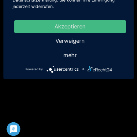
jederzeit widerrufen.
<< Westermann TV
Akzeptieren
Fußbereichsmenü
mail@westermann-motorsport.com
Akzeptieren
Powered by
Usercentrics Consent
Versandkosten
AGBs
Impressum
Datenschutz
intern
Management Platform
Verweigern
mehr
Powered by
&