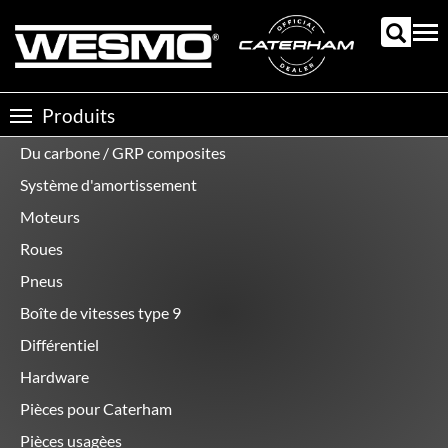
Aller
au
Tog
contenu
nav
principal
Produits
Toggle
navigation
Du carbone / GRP composites
Catégories
de
Système d'amortissement
produits
Moteurs
Roues
Pneus
Boîte de vitesses type 9
Différentiel
Hardware
Pièces pour Caterham
Pièces usagèes