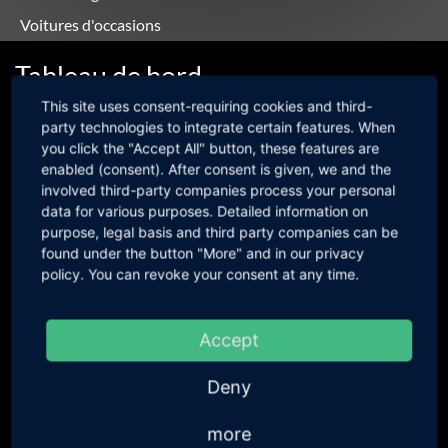
Voitures d'occasions
Tableau de bord
This site uses consent-requiring cookies and third-
party technologies to integrate certain features. When
you click the "Accept All" button, these features are
enabled (consent). After consent is given, we and the
involved third-party companies process your personal
data for various purposes. Detailed information on
purpose, legal basis and third party companies can be
found under the button "More" and in our privacy
MOG Composite
policy. You can revoke your consent at any time.
à partir de
224,91 €
incl. 19 % TVA
189,00 € hors TVA
prix supplémentaire pour
22,61 €
incl. 19 % TVA
Accept
Caterham CSR/SV
19,00 € hors TVA
Deny
traitement du tableau de bord
177,31 €
incl. 19 % TVA
selon modèle
149,00 € hors TVA
more