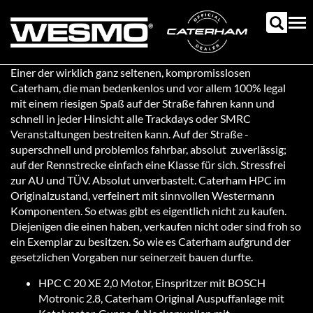
Aller
au
Tog
contenu
nav
principal
Einer der wirklich ganz seltenen, kompromisslosen
Caterham, die man bedenkenlos und vor allem 100% legal
mit einem riesigen Spaß auf der Straße fahren kann und
schnell in jeder Hinsicht alle Trackdays oder SMRC
Veranstaltungen bestreiten kann. Auf der Straße -
superschnell und problemlos fahrbar, absolut zuverlässig;
auf der Rennstrecke einfach eine Klasse für sich. Stressfrei
zur AU und TÜV. Absolut unverbastelt. Caterham HPC im
Originalzustand, verfeinert mit sinnvollen Westermann
Komponenten. So etwas gibt es eigentlich nicht zu kaufen.
Diejenigen die einen haben, verkaufen nicht oder sind froh so
ein Exemplar zu besitzen. So wie es Caterham aufgrund der
gesetzlichen Vorgaben nur seinerzeit bauen durfte.
HPC C 20 XE 2,0 Motor, Einspritzer mit BOSCH
Motronic 2.8, Caterham Original Auspuffanlage mit